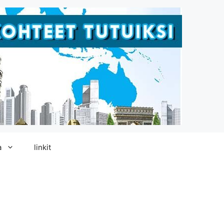
a
linkit