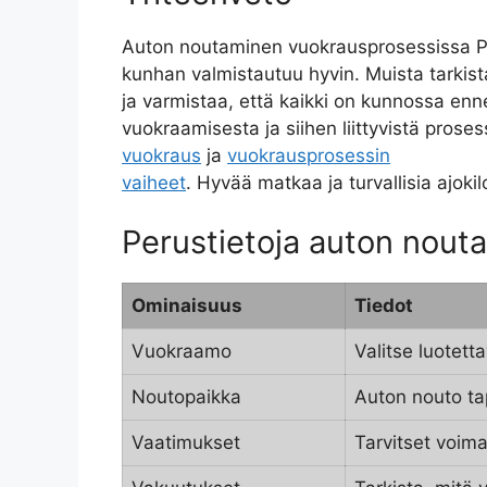
Auton noutaminen vuokrausprosessissa Pu
kunhan valmistautuu hyvin. Muista tarkista
ja varmistaa, että kaikki on kunnossa enne
vuokraamisesta ja siihen liittyvistä proses
vuokraus
ja
vuokrausprosessin
vaiheet
. Hyvää matkaa ja turvallisia ajoki
Perustietoja auton nout
Ominaisuus
Tiedot
Vuokraamo
Valitse luotet
Noutopaikka
Auton nouto ta
Vaatimukset
Tarvitset voima