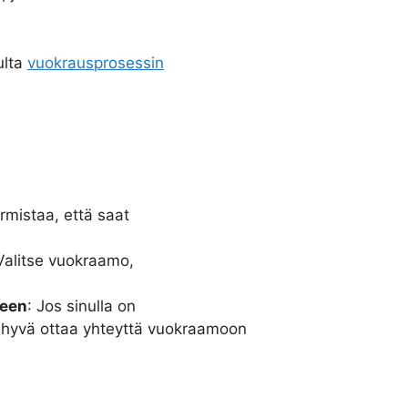
ulta
vuokrausprosessin
rmistaa, että saat
 Valitse vuokraamo,
teen
: Jos sinulla on
on hyvä ottaa yhteyttä vuokraamoon