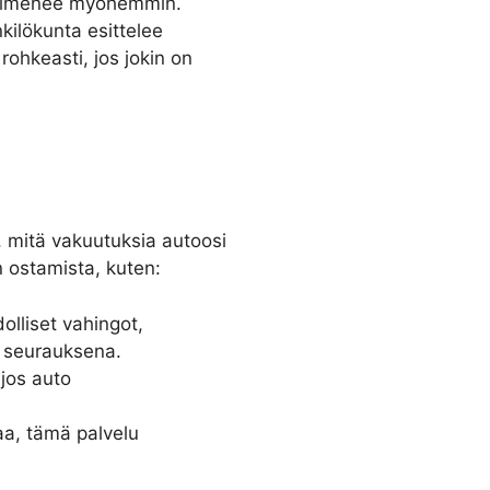
a ilmenee myöhemmin.
ilökunta esittelee
rohkeasti, jos jokin on
, mitä vakuutuksia autoosi
n ostamista, kuten:
lliset vahingot,
 seurauksena.
 jos auto
aa, tämä palvelu