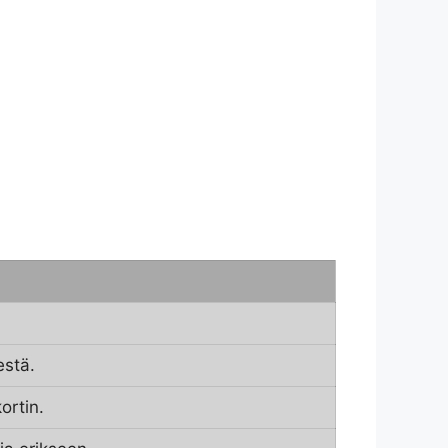
estä.
ortin.