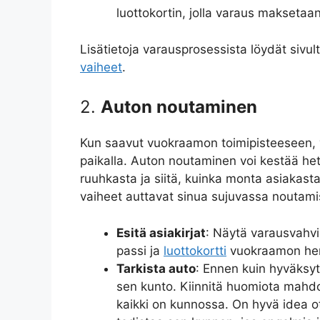
luottokortin, jolla varaus maksetaan
Lisätietoja varausprosessista löydät sivul
vaiheet
.
2.
Auton noutaminen
Kun saavut vuokraamon toimipisteeseen, v
paikalla. Auton noutaminen voi kestää he
ruuhkasta ja siitä, kuinka monta asiakast
vaiheet auttavat sinua sujuvassa noutami
Esitä asiakirjat
: Näytä varausvahvis
passi ja
luottokortti
vuokraamon hen
Tarkista auto
: Ennen kuin hyväksyt
sen kunto. Kiinnitä huomiota mahdoll
kaikki on kunnossa. On hyvä idea ot