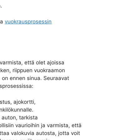
.
ta
vuokrausprosessin
armista, että olet ajoissa
tken, riippuen vuokraamon
a on ennen sinua. Seuraavat
sprosessissa:
tus, ajokortti,
kilökunnalle.
 auton, tarkista
isiin vaurioihin ja varmista, että
taa valokuvia autosta, jotta voit