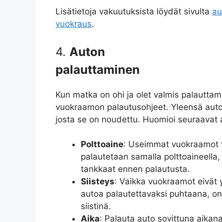
Lisätietoja vakuutuksista löydät sivulta
au
vuokraus
.
4.
Auton
palauttaminen
Kun matka on ohi ja olet valmis palauttam
vuokraamon palautusohjeet. Yleensä auto
josta se on noudettu. Huomioi seuraavat a
Polttoaine
: Useimmat vuokraamot v
palautetaan samalla polttoaineella, 
tankkaat ennen palautusta.
Siisteys
: Vaikka vuokraamot eivät 
autoa palautettavaksi puhtaana, on
siistinä.
Aika
: Palauta auto sovittuna aikana,