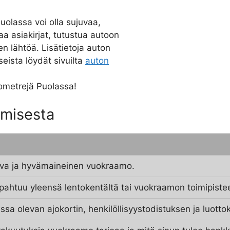
olassa voi olla sujuvaa,
a asiakirjat, tutustua autoon
n lähtöä. Lisätietoja auton
seista löydät sivuilta
auton
lometrejä Puolassa!
amisesta
tava ja hyvämaineinen vuokraamo.
pahtuu yleensä lentokentältä tai vuokraamon toimipiste
ssa olevan ajokortin, henkilöllisyystodistuksen ja luottok