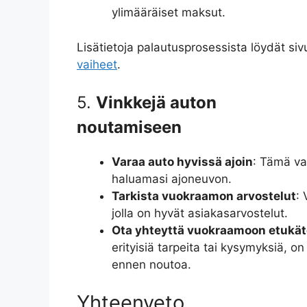
ylimääräiset maksut.
Lisätietoja palautusprosessista löydät siv
vaiheet
.
5.
Vinkkejä auton
noutamiseen
Varaa auto hyvissä ajoin
: Tämä va
haluamasi ajoneuvon.
Tarkista vuokraamon arvostelut
:
jolla on hyvät asiakasarvostelut.
Ota yhteyttä vuokraamoon etukä
erityisiä tarpeita tai kysymyksiä, 
ennen noutoa.
Yhteenveto