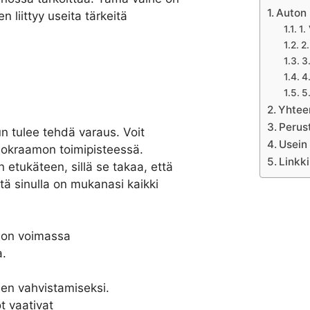
Auton 
 liittyy useita tärkeitä
1.
2
3
4
5
Yhtee
Perus
 tulee tehdä varaus. Voit
Usein
uokraamon toimipisteessä.
Linkki
etukäteen, sillä se takaa, että
tä sinulla on mukanasi kaikki
si on voimassa
a.
sen vahvistamiseksi.
 vaativat