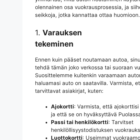
olennainen osa vuokrausprosessia, ja siihen
seikkoja, jotka kannattaa ottaa huomioon.
1.
Varauksen
tekeminen
Ennen kuin pääset noutamaan autoa, sinun
tehdä tämän joko verkossa tai suoraan v
Suosittelemme kuitenkin varaamaan auton 
haluamasi auto on saatavilla. Varmista, et
tarvittavat asiakirjat, kuten:
Ajokortti
: Varmista, että ajokortti
ja että se on hyväksyttävä Puolass
Passi tai henkilökortti
: Tarvitset
henkilöllisyystodistuksen vuokrauk
Luottokortti
: Useimmat vuokraamot