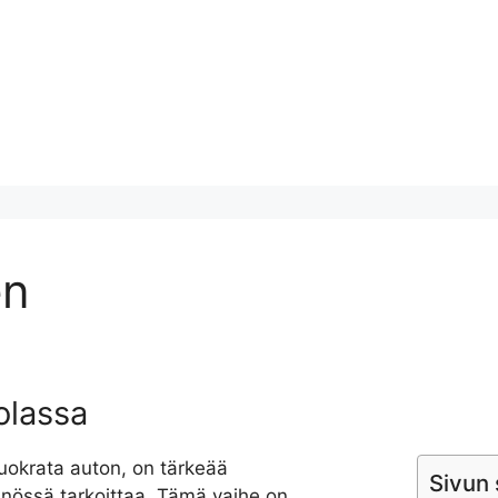
en
olassa
vuokrata auton, on tärkeää
Sivun 
nössä tarkoittaa. Tämä vaihe on