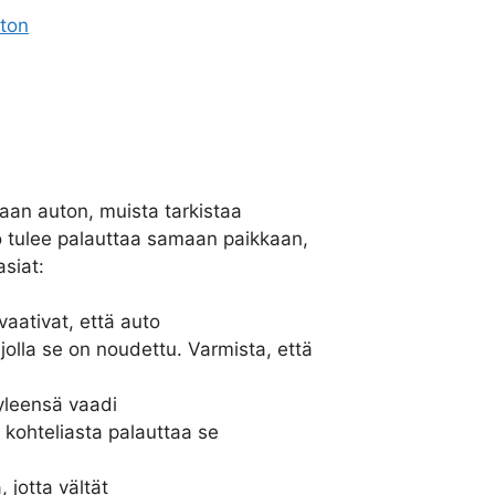
ton
aan auton, muista tarkistaa
 tulee palauttaa samaan paikkaan,
siat:
aativat, että auto
jolla se on noudettu. Varmista, että
yleensä vaadi
 kohteliasta palauttaa se
 jotta vältät