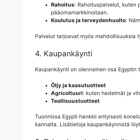
Rahoitus
: Rahoituspalvelut, kuten 
pääomamarkkinoitaan.
Koulutus ja terveydenhuolto
: Näm
Palvelut tarjoavat myös mahdollisuuksia ty
4. Kaupankäynti
Kaupankäynti on olennainen osa Egyptin ta
Öljy ja kaasutuotteet
Agricoltuuri
: kuten hedelmät ja vi
Teollisuustuotteet
Tuonnissa Egypti hankkii erityisesti kone
kannalta. Lisätietoja kaupankäynnistä löy