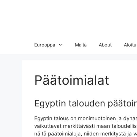
Eurooppa
Malta
About
Aloitu
Päätoimialat
Egyptin talouden päätoi
Egyptin talous on monimuotoinen ja dynaa
vaikuttavat merkittävästi maan taloudelli
näitä päätoimialoja, niiden merkitystä ja 