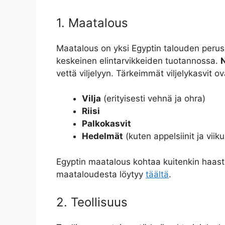
1. Maatalous
Maatalous on yksi Egyptin talouden perusp
keskeinen elintarvikkeiden tuotannossa.
N
vettä viljelyyn. Tärkeimmät viljelykasvit ov
Vilja
(erityisesti vehnä ja ohra)
Riisi
Palkokasvit
Hedelmät
(kuten appelsiinit ja viik
Egyptin maatalous kohtaa kuitenkin haaste
maataloudesta löytyy
täältä
.
2. Teollisuus