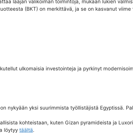
kattaa laajan valikoiman toimintoja, mukaan lukien valmi
uotteesta (BKT) on merkittävä, ja se on kasvanut viime
utellut ulkomaisia investointeja ja pyrkinyt modernisoim
on nykyään yksi suurimmista työllistäjistä Egyptissä. Pal
riallisista kohteistaan, kuten Gizan pyramideista ja Luxor
ta löytyy
täältä
.