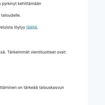
n pyrkinyt kehittämään
 taloudelle.
veluista löytyy
täältä
.
ssä. Tärkeimmät vientituotteet ovat:
hittäminen on tärkeää talouskasvun