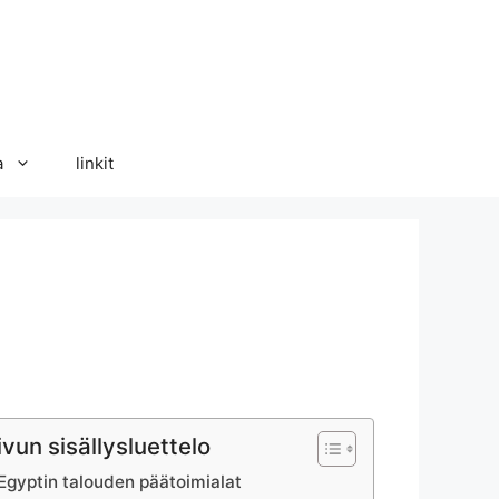
a
linkit
ivun sisällysluettelo
Egyptin talouden päätoimialat