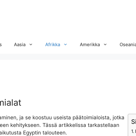
s
Aasia
Afrikka
Amerikka
Oseani
mialat
minen, ja se koostuu useista päätoimialoista, jotka
S
seen kehitykseen. Tässä artikkelissa tarkastellaan
vaikutusta Egyptin talouteen.