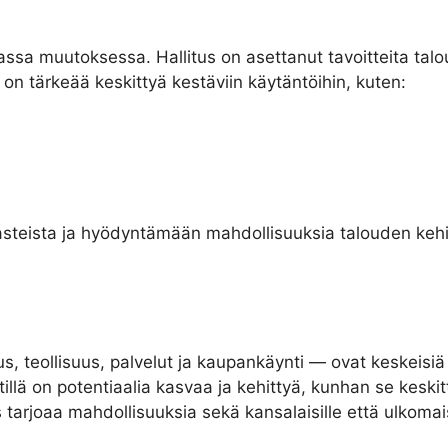
assa muutoksessa. Hallitus on asettanut tavoitteita tal
on tärkeää keskittyä kestäviin käytäntöihin, kuten:
steista ja hyödyntämään mahdollisuuksia talouden kehit
, teollisuus, palvelut ja kaupankäynti — ovat keskeisiä 
llä on potentiaalia kasvaa ja kehittyä, kunhan se keskitt
rjoaa mahdollisuuksia sekä kansalaisille että ulkomaisill