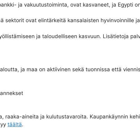
pankki- ja vakuutustoiminta, ovat kasvaneet, ja Egypti o
ä sektorit ovat elintärkeitä kansalaisten hyvinvoinnille ja
öllistämiseen ja taloudelliseen kasvuun. Lisätietoja pal
loutta, ja maa on aktiivinen sekä tuonnissa että vienni
hannekset
ita, raaka-aineita ja kulutustavaroita. Kaupankäynnin ke
tyy
täältä
.