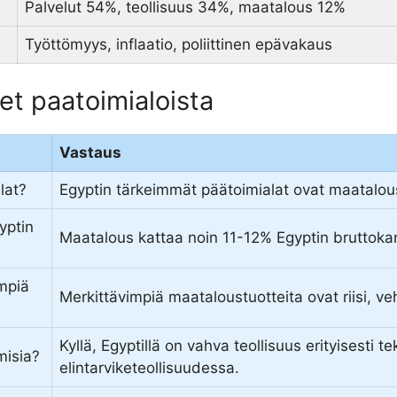
Palvelut 54%, teollisuus 34%, maatalous 12%
Työttömyys, inflaatio, poliittinen epävakaus
et paatoimialoista
Vastaus
lat?
Egyptin tärkeimmät päätoimialat ovat maatalous,
yptin
Maatalous kattaa noin 11-12% Egyptin bruttoka
mpiä
Merkittävimpiä maataloustuotteita ovat riisi, v
Kyllä, Egyptillä on vahva teollisuus erityisesti tek
misia?
elintarviketeollisuudessa.