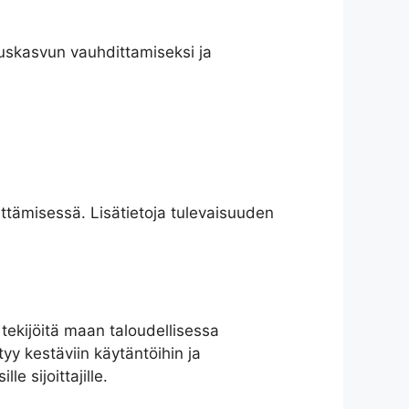
ouskasvun vauhdittamiseksi ja
tämisessä. Lisätietoja tulevaisuuden
tekijöitä maan taloudellisessa
yy kestäviin käytäntöihin ja
e sijoittajille.