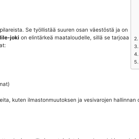
ilareista. Se työllistää suuren osan väestöstä ja on
ile-joki
on elintärkeä maataloudelle, sillä se tarjoaa
at:
unat)
ita, kuten ilmastonmuutoksen ja vesivarojen hallinnan o