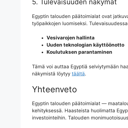
5. Tulevaisuuden näkymät
Egyptin talouden päätoimialat ovat jatkuv
työpaikkojen luomiseksi. Tulevaisuudessa 
Vesivarojen hallinta
Uuden teknologian käyttöönotto
Koulutuksen parantaminen
Tämä voi auttaa Egyptiä selviytymään haa
näkymistä löytyy
täältä
.
Yhteenveto
Egyptin talouden päätoimialat — maatalous
kehityksessä. Haasteista huolimatta Egypti
investointeihin. Talouden monimuotoisuus ta