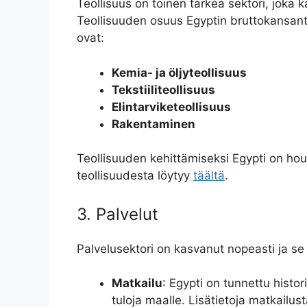
Teollisuus on toinen tärkeä sektori, joka 
Teollisuuden osuus Egyptin bruttokansant
ovat:
Kemia- ja öljyteollisuus
Tekstiiliteollisuus
Elintarviketeollisuus
Rakentaminen
Teollisuuden kehittämiseksi Egypti on houk
teollisuudesta löytyy
täältä
.
3. Palvelut
Palvelusektori on kasvanut nopeasti ja se 
Matkailu
: Egypti on tunnettu histo
tuloja maalle. Lisätietoja matkailus