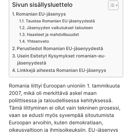
Sivun sisällysluettelo
Romanian EU-jäsenyys
Taustaa Romanian EU-jäsenyydestä
Jäsenyyden vaikutukset talouteen
Haasteet ja mahdollisuudet
Yhteenveto
Perustiedot Romanian EU-jäsenyydestä
Usein Esitetyt Kysymykset romanian-eu-
jäsenyydestä
Linkkejä aiheesta Romanian EU-jäsenyys
Romania liittyi Euroopan unioniin 1. tammikuuta
2007, mikä oli merkittävä askel maan
poliittisessa ja taloudellisessa kehityksessä.
Tämä liittyminen ei ollut vain tekninen prosessi,
vaan se edusti myös syvempää sitoutumista
Euroopan arvoihin, kuten demokratiaan,
oikeusvaltioon ja ihmisoikeuksiin. EU-jäsenyys