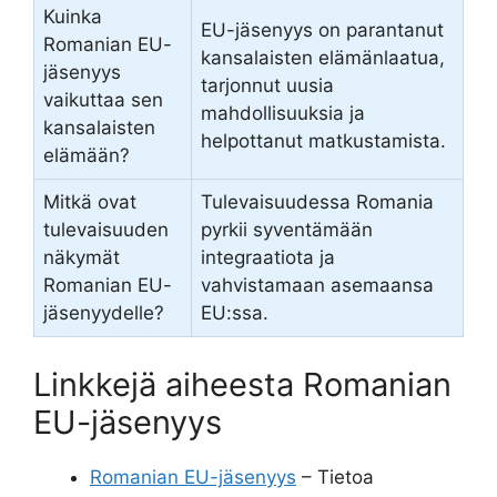
Kuinka
EU-jäsenyys on parantanut
Romanian EU-
kansalaisten elämänlaatua,
jäsenyys
tarjonnut uusia
vaikuttaa sen
mahdollisuuksia ja
kansalaisten
helpottanut matkustamista.
elämään?
Mitkä ovat
Tulevaisuudessa Romania
tulevaisuuden
pyrkii syventämään
näkymät
integraatiota ja
Romanian EU-
vahvistamaan asemaansa
jäsenyydelle?
EU:ssa.
Linkkejä aiheesta Romanian
EU-jäsenyys
Romanian EU-jäsenyys
– Tietoa