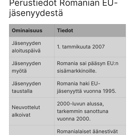
Perustiedot Romanian EU-
jäsenyydestä
Ominaisuus
Tiedot
Jäsenyyden
1. tammikuuta 2007
aloituspäivä
Jäsenyyden
Romania sai pääsyn EU:n
myötä
sisämarkkinoille.
Jäsenyyden
Romania haki EU-
taustalla
jäsenyyttä vuonna 1995.
2000-luvun alussa,
Neuvottelut
tarkemmin sanottuna
alkoivat
vuonna 2000.
Romanialaiset äänestivät