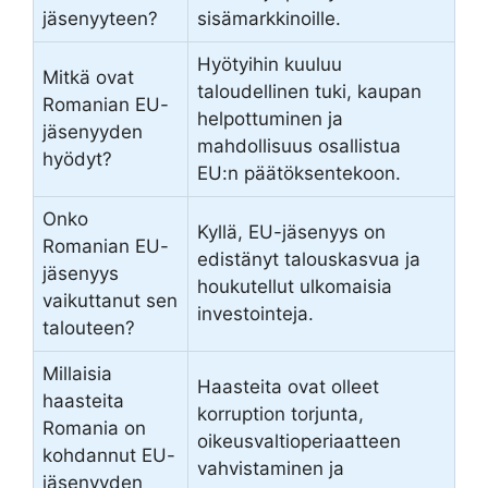
jäsenyyteen?
sisämarkkinoille.
Hyötyihin kuuluu
Mitkä ovat
taloudellinen tuki, kaupan
Romanian EU-
helpottuminen ja
jäsenyyden
mahdollisuus osallistua
hyödyt?
EU:n päätöksentekoon.
Onko
Kyllä, EU-jäsenyys on
Romanian EU-
edistänyt talouskasvua ja
jäsenyys
houkutellut ulkomaisia
vaikuttanut sen
investointeja.
talouteen?
Millaisia
Haasteita ovat olleet
haasteita
korruption torjunta,
Romania on
oikeusvaltioperiaatteen
kohdannut EU-
vahvistaminen ja
jäsenyyden