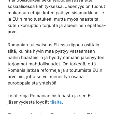
mahdollisuuksia sekä taloudellisessa että
sosiaalisessa kehityksessä. Jäsenyys on tuonut
mukanaan etuja, kuten pääsyn sisämarkkinoille
ja EU:n rahoitustukea, mutta myös haasteita,
kuten korruption torjunta ja alueellinen epätasa-
arvo.
Romanian tulevaisuus EU:ssa riippuu osittain
siitä, kuinka hyvin maa pystyy vastaamaan
näihin haasteisiin ja hyödyntämään jäsenyyden
tarjoamat mahdollisuudet. On tärkeää, että
Romania jatkaa reformeja ja sitoutumista EU:n
arvoihin, jotta se voi menestyä osana
eurooppalaista yhteisöä.
Lisätietoja Romanian historiasta ja sen EU-
jäsenyydestä löydät
täältä
.