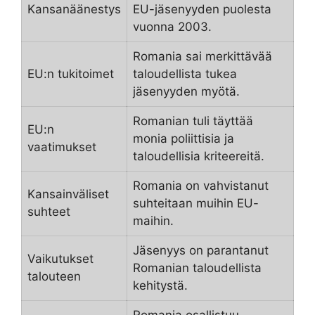
Kansanäänestys
EU-jäsenyyden puolesta
vuonna 2003.
Romania sai merkittävää
EU:n tukitoimet
taloudellista tukea
jäsenyyden myötä.
Romanian tuli täyttää
EU:n
monia poliittisia ja
vaatimukset
taloudellisia kriteereitä.
Romania on vahvistanut
Kansainväliset
suhteitaan muihin EU-
suhteet
maihin.
Jäsenyys on parantanut
Vaikutukset
Romanian taloudellista
talouteen
kehitystä.
Romania osallistuu