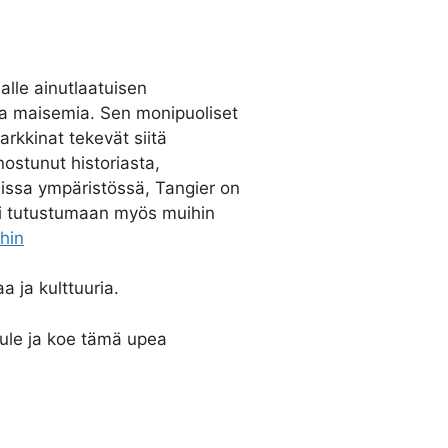
alle ainutlaatuisen
ita maisemia. Sen monipuoliset
arkkinat tekevät siitä
nostunut historiasta,
iissa ympäristössä, Tangier on
sti tutustumaan myös muihin
hin
a ja kulttuuria.
tule ja koe tämä upea