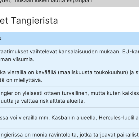
ydet, mukaan lukien lautta Espanjaan
et Tangierista
s
vaatimukset vaihtelevat kansalaisuuden mukaan. EU-kan
lman viisumia.
ika vierailla on keväällä (maaliskuusta toukokuuhun) ja 
sää on miellyttävä.
angier on yleisesti ottaen turvallinen, mutta kuten kaik
utta ja välttää riskialttiita alueita.
ssa voi vierailla mm. Kasbahin alueella, Hercules-luolil
angierissa on monia ravintoloita, jotka tarjoavat paikall