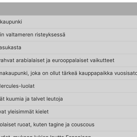
 kaupunki
tin valtameren risteyksessä
 asukasta
vahvat arabialaiset ja eurooppalaiset vaikutteet
amakaupunki, joka on ollut tärkeä kauppapaikka vuosisat
ercules-luolat
ät kuumia ja talvet leutoja
vat yleisimmät kielet
olaiset ruoat, kuten tagine ja couscous