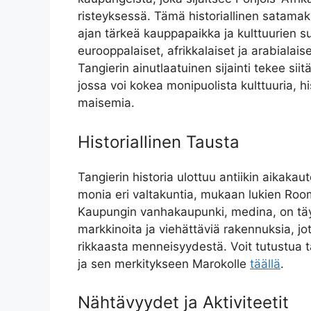
risteyksessä. Tämä historiallinen satamak
ajan tärkeä kauppapaikka ja kulttuurien su
eurooppalaiset, afrikkalaiset ja arabialais
Tangierin ainutlaatuinen sijainti tekee si
jossa voi kokea monipuolista kulttuuria, hi
maisemia.
Historiallinen Tausta
Tangierin historia ulottuu antiikin aikakaut
monia eri valtakuntia, mukaan lukien Room
Kaupungin vanhakaupunki, medina, on täyn
markkinoita ja viehättäviä rakennuksia, j
rikkaasta menneisyydestä. Voit tutustua 
ja sen merkitykseen Marokolle
täällä
.
Nähtävyydet ja Aktiviteetit