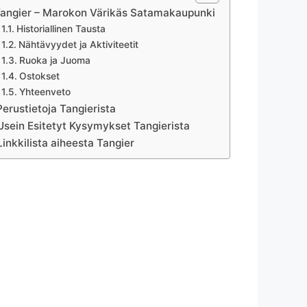
angier – Marokon Värikäs Satamakaupunki
Historiallinen Tausta
Nähtävyydet ja Aktiviteetit
Ruoka ja Juoma
Ostokset
Yhteenveto
Perustietoja Tangierista
Usein Esitetyt Kysymykset Tangierista
Linkkilista aiheesta Tangier