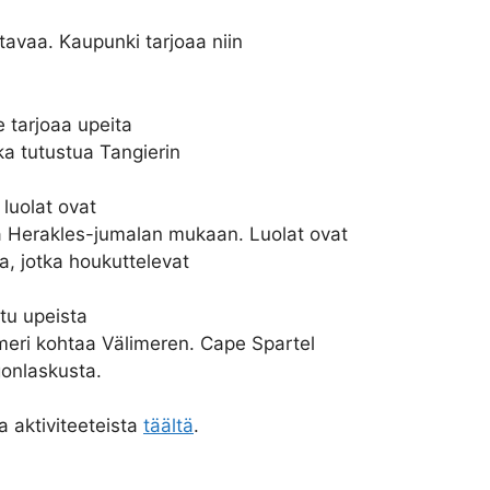
tavaa. Kaupunki tarjoaa niin
e tarjoaa upeita
ka tutustua Tangierin
luolat ovat
Herakles-jumalan mukaan. Luolat ovat
, jotka houkuttelevat
tu upeista
ameri kohtaa Välimeren. Cape Spartel
gonlaskusta.
a aktiviteeteista
täältä
.