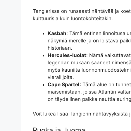
Tangierissa on runsaasti nähtävää ja koet
kulttuurisia kuin luontokohteitakin.
Kasbah
: Tämä entinen linnoitusalu
näkymiä merelle ja on loistava paik
historiaan.
Hercules-luolat
: Nämä vaikuttavat 
legendan mukaan saaneet nimensä 
myös kauniita luonnonmuodostelmia
vierailijoita.
Cape Spartel
: Tämä alue on tunnet
maisemistaan, joissa Atlantin valt
on täydellinen paikka nauttia aurin
Voit lukea lisää Tangierin nähtävyyksistä j
Ruoka ja Juoma