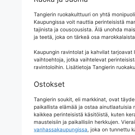
Tangierin ruokakulttuuri on yhtä monipuoli
Kaupungissa voit nauttia perinteisistä mar
tajinista ja couscousista. Älä unohda mai
ja teetä, joka on tärkeä osa marokkalaista 
Kaupungin ravintolat ja kahvilat tarjoavat
vaihtoehtoja, jotka vaihtelevat perinteisi
ravintoloihin. Lisätietoja Tangierin ruokak
Ostokset
Tangierin soukit, eli markkinat, ovat täyd
paikallista elämää ja ostaa ainutlaatuisia
kaikkea perinteisistä käsitöistä, kuten ker
mausteisiin ja paikallisiin herkkujen. Vier
vanhassakaupungissa
, joka on tunnettu k