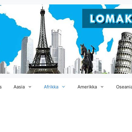
s
Aasia
Afrikka
Amerikka
Oseani