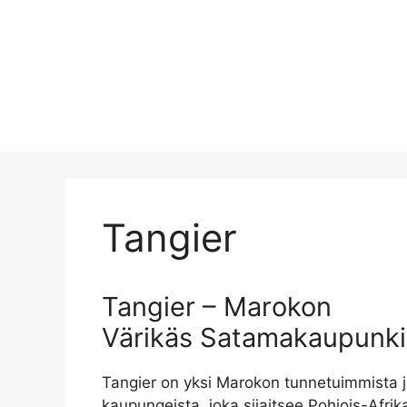
Tangier
Tangier – Marokon
Värikäs Satamakaupunki
Tangier on yksi Marokon tunnetuimmista 
kaupungeista, joka sijaitsee Pohjois-Afrik