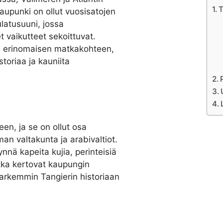
T
aupunki on ollut vuosisatojen
latusuuni, jossa
et vaikutteet sekoittuvat.
itä erinomaisen matkakohteen,
storiaa ja kauniita
een, ja se on ollut osa
an valtakunta ja arabivaltiot.
nä kapeita kujia, perinteisiä
otka kertovat kaupungin
tarkemmin Tangierin historiaan