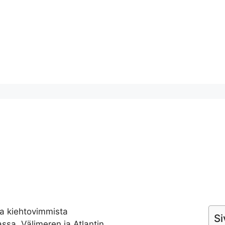
ja kiehtovimmista
Si
assa, Välimeren ja Atlantin