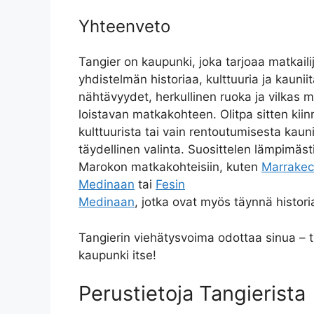
Yhteenveto
Tangier on kaupunki, joka tarjoaa matkailij
yhdistelmän historiaa, kulttuuria ja kauni
nähtävyydet, herkullinen ruoka ja vilkas m
loistavan matkakohteen. Olitpa sitten kiin
kulttuurista tai vain rentoutumisesta kaun
täydellinen valinta. Suosittelen lämpimä
Marokon matkakohteisiin, kuten
Marrakec
Medinaan
tai
Fesin
Medinaan
, jotka ovat myös täynnä historia
Tangierin viehätysvoima odottaa sinua – 
kaupunki itse!
Perustietoja Tangierista