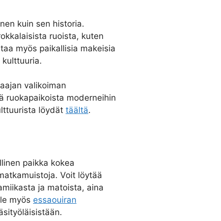
nen kuin sen historia.
okkalaisista ruoista, kuten
staa myös paikallisia makeisia
kulttuuria.
 laajan valikoiman
stä ruokapaikoista moderneihin
ulttuurista löydät
täältä
.
ellinen paikka kokea
 matkamuistoja. Voit löytää
amiikasta ja matoista, aina
aile myös
essaouiran
äsityöläisistään.