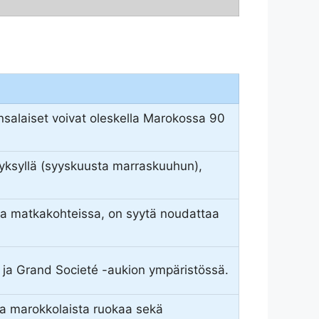
salaiset voivat oleskella Marokossa 90
syksyllä (syyskuusta marraskuuhun),
issa matkakohteissa, on syytä noudattaa
la ja Grand Societé -aukion ympäristössä.
ista marokkolaista ruokaa sekä