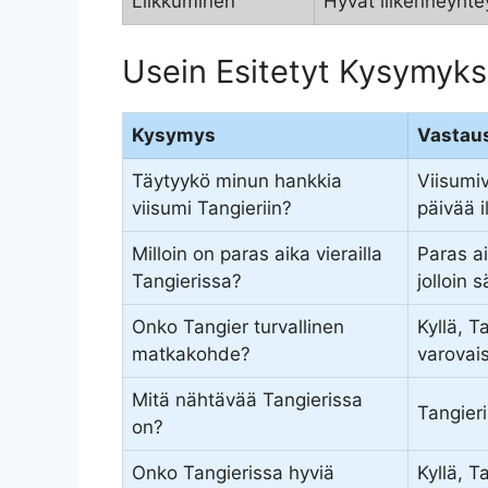
Liikkuminen
Hyvät liikenneyhte
Usein Esitetyt Kysymyks
Kysymys
Vastau
Täytyykö minun hankkia
Viisumi
viisumi Tangieriin?
päivää i
Milloin on paras aika vierailla
Paras a
Tangierissa?
jolloin 
Onko Tangier turvallinen
Kyllä, T
matkakohde?
varovaisu
Mitä nähtävää Tangierissa
Tangieri
on?
Onko Tangierissa hyviä
Kyllä, T