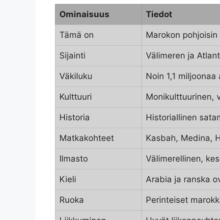
Ominaisuus
Tiedot
Tämä on
Marokon pohjoisin
Sijainti
Välimeren ja Atlan
Väkiluku
Noin 1,1 miljoonaa
Kulttuuri
Monikulttuurinen, 
Historia
Historiallinen sat
Matkakohteet
Kasbah, Medina, H
Ilmasto
Välimerellinen, kes
Kieli
Arabia ja ranska o
Ruoka
Perinteiset marokk