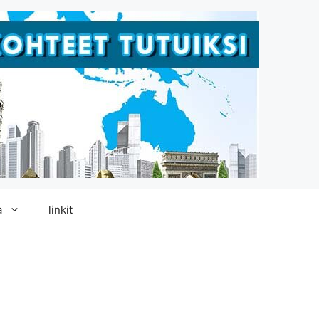
a
linkit